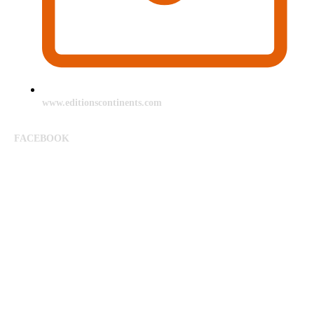
www.editionscontinents.com
FACEBOOK