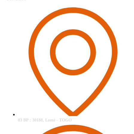
03 BP : 30188, Lomé - TOGO