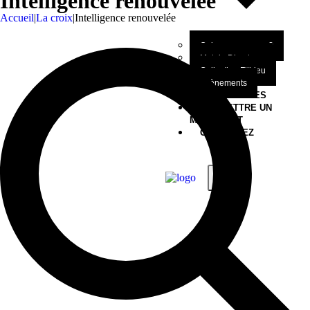
Intelligence renouvelée
Accueil
|
La croix
|
Intelligence renouvelée
Qui sommes-nous?
Mot du Directeur
Collection Filbleu
Évènements
NOS OEUVRES
SOUMETTRE UN
MANUSCRIT
CONTACTEZ
X