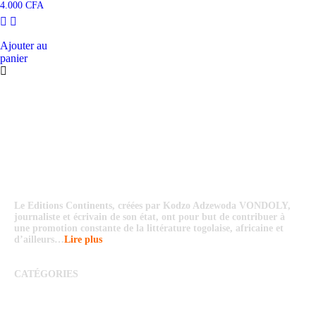
4.000
CFA
Ajouter au
panier
Le Editions Continents, créées par Kodzo Adzewoda VONDOLY,
journaliste et écrivain de son état, ont pour but de contribuer à
une promotion constante de la littérature togolaise, africaine et
d’ailleurs…
Lire plus
CATÉGORIES