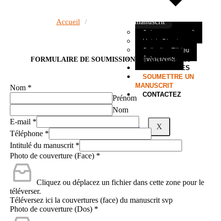
SOUMETTRE UN MANUSCRIT
Accueil
/
Soumettre un manuscrit
Qui sommes-nous?
Mot du Directeur
Collection Filbleu
FORMULAIRE DE SOUMISSION DU MANUSCRIT
Évènements
NOS OEUVRES
SOUMETTRE UN
MANUSCRIT
Nom
*
CONTACTEZ
Prénom
Nom
E-mail
*
X
Téléphone
*
Intitulé du manuscrit
*
Photo de couverture (Face)
*
Cliquez ou déplacez un fichier dans cette zone pour le
téléverser.
Téléversez ici la couvertures (face) du manuscrit svp
Photo de couverture (Dos)
*