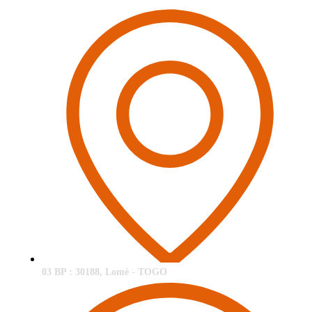
03 BP : 30188, Lomé - TOGO