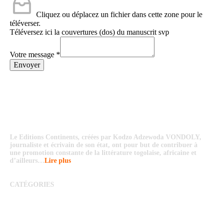
Cliquez ou déplacez un fichier dans cette zone pour le
téléverser.
Téléversez ici la couvertures (dos) du manuscrit svp
Votre message
*
Envoyer
Le Editions Continents, créées par Kodzo Adzewoda VONDOLY,
journaliste et écrivain de son état, ont pour but de contribuer à
une promotion constante de la littérature togolaise, africaine et
d’ailleurs…
Lire plus
CATÉGORIES