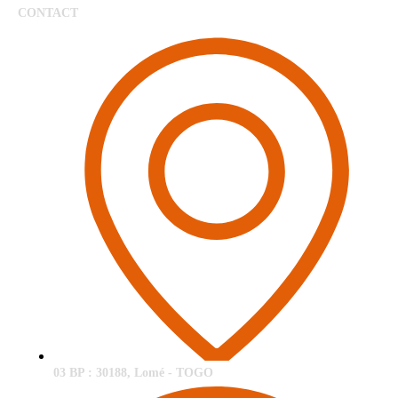
CONTACT
03 BP : 30188, Lomé - TOGO