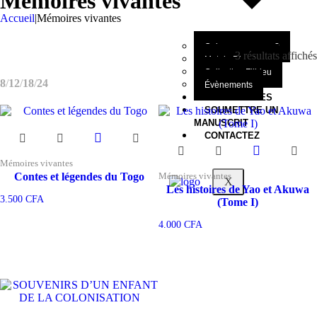
Mémoires vivantes
Accueil
|
Mémoires vivantes
Qui sommes-nous?
3 résultats affichés
Mot du Directeur
Collection Filbleu
8
12
18
24
Évènements
NOS OEUVRES
SOUMETTRE UN
MANUSCRIT
CONTACTEZ
Mémoires vivantes
Contes et légendes du Togo
Mémoires vivantes
X
Les histoires de Yao et Akuwa
3.500
CFA
(Tome I)
4.000
CFA