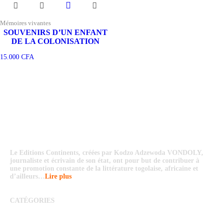
Mémoires vivantes
SOUVENIRS D’UN ENFANT
DE LA COLONISATION
15.000
CFA
Le Editions Continents, créées par Kodzo Adzewoda VONDOLY,
journaliste et écrivain de son état, ont pour but de contribuer à
une promotion constante de la littérature togolaise, africaine et
d’ailleurs…
Lire plus
CATÉGORIES