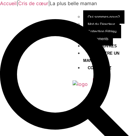
Accueil
|
Cris de cœur
|
La plus belle maman
Qui sommes-nous?
Mot du Directeur
Collection Filbleu
Évènements
NOS OEUVRES
SOUMETTRE UN
MANUSCRIT
CONTACTEZ
X