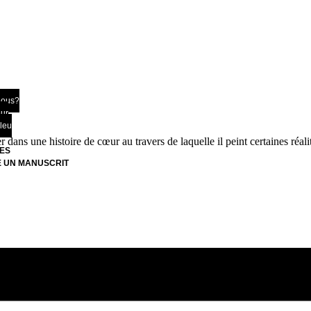
nous?
eur
bleu
ans une histoire de cœur au travers de laquelle il peint certaines réalit
ES
 UN MANUSCRIT
Z