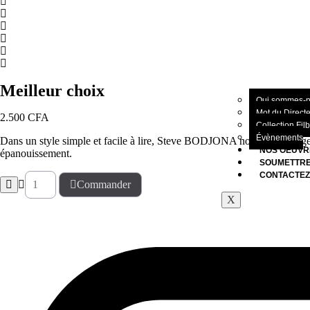
Meilleur choix
Qui sommes-
Mot du Direct
2.500
CFA
Collection Fil
Évènements
Dans un style simple et facile à lire, Steve BODJONA nous fait voyager d
NOS OEUVR
épanouissement.
SOUMETTRE
CONTACTE
Commander
X