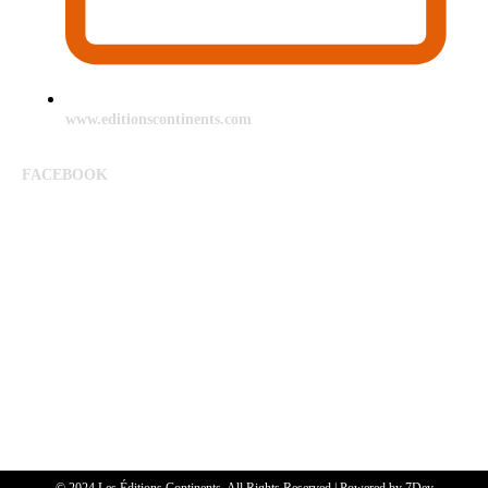
www.editionscontinents.com
FACEBOOK
© 2024 Les Éditions Continents. All Rights Reserved | Powered by
7Dev