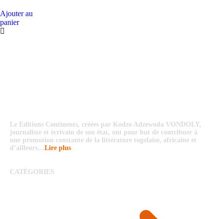
Ajouter au
panier
Le Editions Continents, créées par Kodzo Adzewoda VONDOLY,
journaliste et écrivain de son état, ont pour but de contribuer à
une promotion constante de la littérature togolaise, africaine et
d’ailleurs…
Lire plus
CATÉGORIES