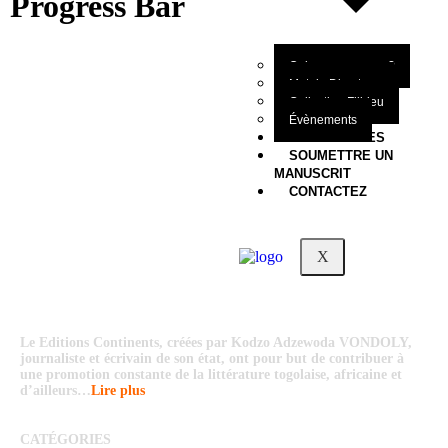
Progress Bar
Qui sommes-nous?
Mot du Directeur
Collection Filbleu
Évènements
NOS OEUVRES
SOUMETTRE UN
MANUSCRIT
CONTACTEZ
X
Le Editions Continents, créées par Kodzo Adzewoda VONDOLY,
journaliste et écrivain de son état, ont pour but de contribuer à
une promotion constante de la littérature togolaise, africaine et
d’ailleurs…
Lire plus
CATÉGORIES