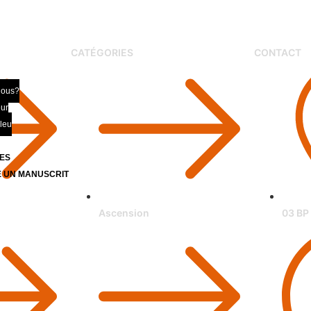
CATÉGORIES
CONTACT
nous?
eur
bleu
ES
 UN MANUSCRIT
Z
Ascension
03 BP