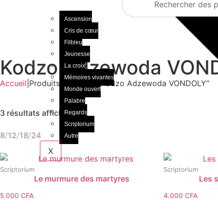
Ascension
Cris de cœur
Filbleu
Jeunesse
Kodzo Adzewoda VON
La croix
Mémoires vivantes
Accueil
|
Produits identifiés “Kodzo Adzewoda VONDOLY”
Monde ouvert
Palabre
3 résultats affichés
Regards
Scriptorium
8
12
18
24
Autre
X
Scriptorium
Scriptorium
Le murmure des martyres
Les 
5.000
CFA
4.000
CFA