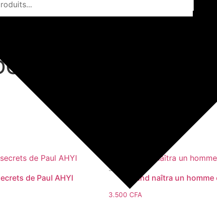
DOLY
Scriptorium
secrets de Paul AHYI
Quand naîtra un homme
3.500
CFA