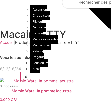
Ascension
Cris de cœur
Filbleu
Jeunesse
Macaire ETTY
La croix
Mémoires vivantes
Accueil
|
Produits identifiés “Macaire ETTY”
Monde ouvert
Palabre
Voici le seul résultat
Regards
Scriptorium
8
12
18
24
Autre
X
Scriptorium
Mamie Wata, la pomme lacustre
3.000
CFA