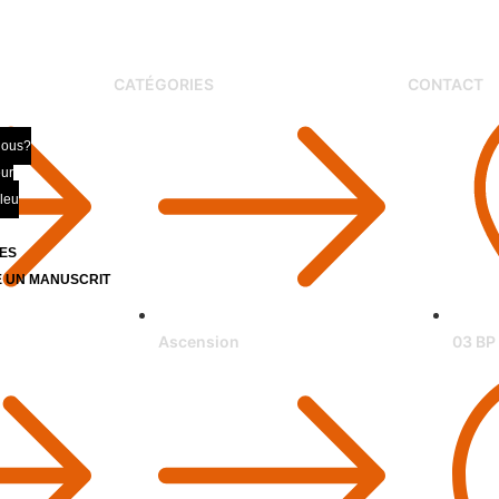
CATÉGORIES
CONTACT
nous?
eur
bleu
ES
 UN MANUSCRIT
Z
Ascension
03 BP