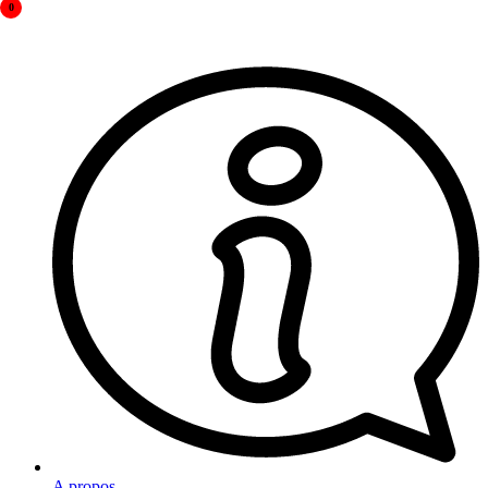
0
A propos