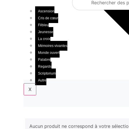
Ascension
Cris de cœur
Filbleu
Jeunesse
La croix
Mémoires vivantes
Monde ouvert
Palabre
Regards
Scriptorium
Autre
X
Aucun produit ne correspond à votre sélectio