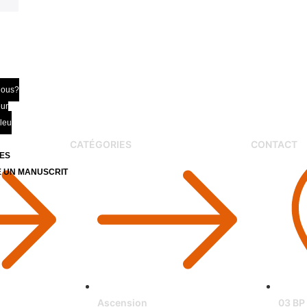
nous?
eur
bleu
CATÉGORIES
CONTACT
ES
 UN MANUSCRIT
Z
Ascension
03 BP