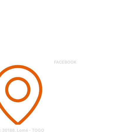
FACEBOOK
 : 30188, Lomé - TOGO