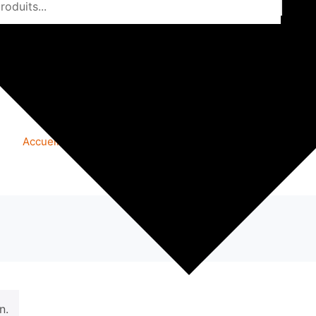
CATÉGORIE LIVRES
Accueil
|
Modèle du constructeur
|
Catégorie livres
n.