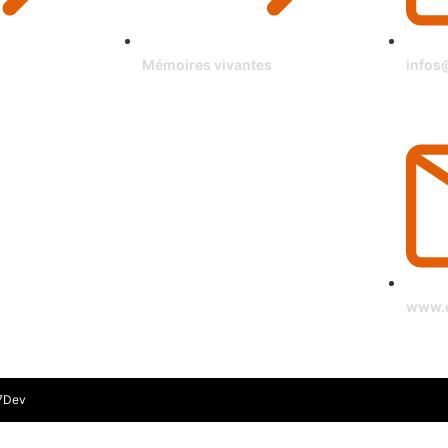
Mémoires vivantes
infos
www.e
7Dev