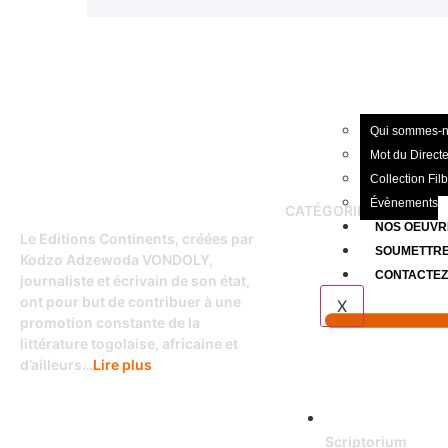
Qui sommes-
Mot du Direct
Collection Fil
Évènements
CATÉGORIES
NOS OEUVR
Le Editions Continents, créées par
SOUMETTRE
Kodzo Adzewoda VONDOLY,
CONTACTE
journaliste et écrivain de son état,
ont pour but de contribuer à une
X
promotion constante de la
littérature togolaise, africaine et
d’ailleurs…
Lire plus
Scriptorium