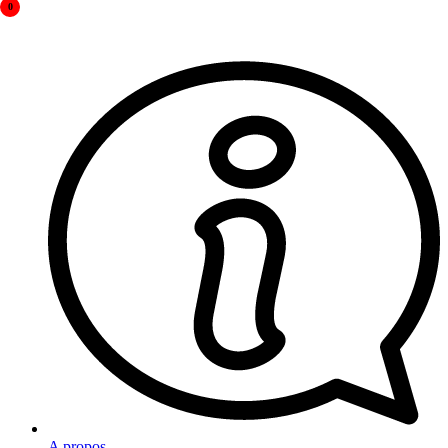
0
A propos