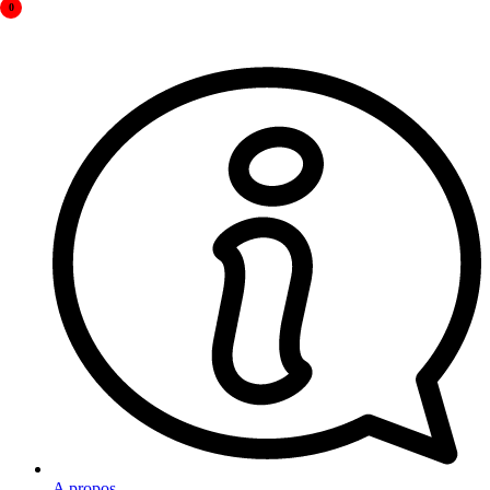
0
A propos