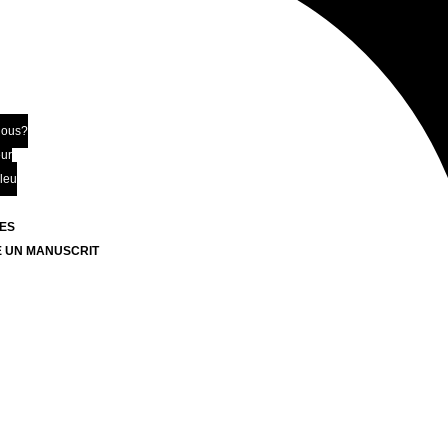
nous?
eur
bleu
ES
 UN MANUSCRIT
Z