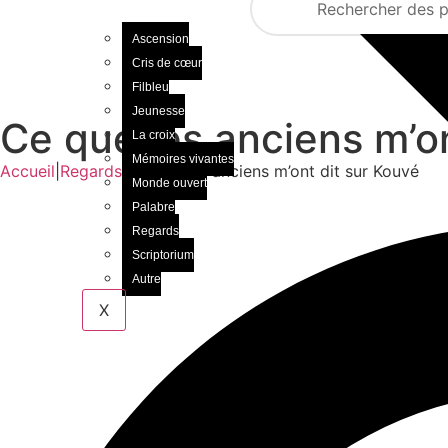
Ascension
Cris de cœur
Filbleu
Jeunesse
Ce que les anciens m’on
La croix
Mémoires vivantes
Accueil
|
Regards
|
Ce que les anciens m’ont dit sur Kouvé
Monde ouvert
Palabre
Regards
Scriptorium
Autre
X